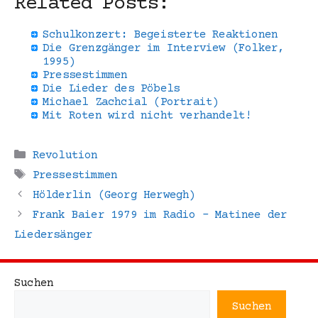
Related Posts:
Schulkonzert: Begeisterte Reaktionen
Die Grenzgänger im Interview (Folker,
1995)
Pressestimmen
Die Lieder des Pöbels
Michael Zachcial (Portrait)
Mit Roten wird nicht verhandelt!
Kategorien
Revolution
Schlagwörter
Pressestimmen
Hölderlin (Georg Herwegh)
Frank Baier 1979 im Radio – Matinee der
Liedersänger
Suchen
Suchen