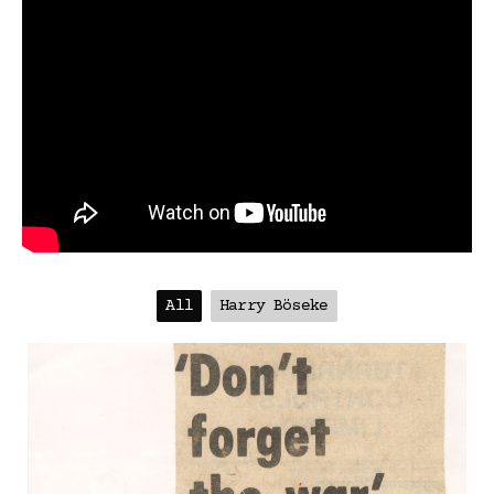
All
Harry Böseke