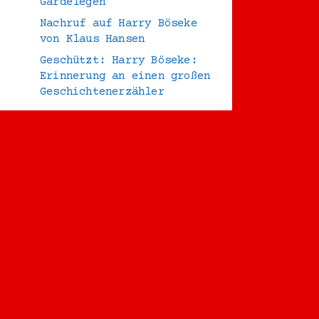
Gardelegen
Nachruf auf Harry Böseke
von Klaus Hansen
Geschützt: Harry Böseke:
Erinnerung an einen großen
Geschichtenerzähler