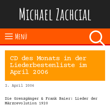
Zum
Michael Zachcial
Inhalt
springen
Menü
CD des Monats in der
Liederbestenliste im
April 2006
2. April 2006
Die Grenzgänger & Frank Baier: Lieder der
Märzrevolution 1920