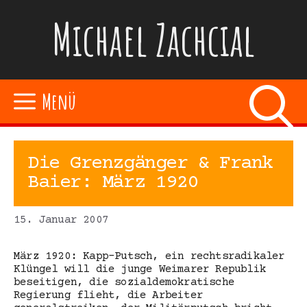
Zum
Michael Zachcial
Inhalt
springen
Menü
Die Grenzgänger & Frank
Baier: März 1920
15. Januar 2007
März 1920: Kapp-Putsch, ein rechtsradikaler
Klüngel will die junge Weimarer Republik
beseitigen, die sozialdemokratische
Regierung flieht, die Arbeiter