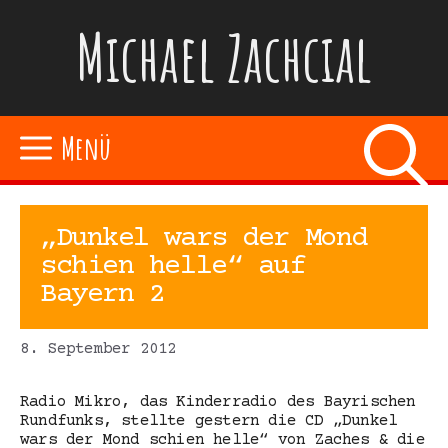
Zum
Michael Zachcial
Inhalt
springen
Menü
„Dunkel wars der Mond
schien helle“ auf
Bayern 2
8. September 2012
Radio Mikro, das Kinderradio des Bayrischen
Rundfunks, stellte gestern die CD „Dunkel
wars der Mond schien helle“ von Zaches & die