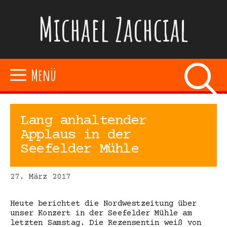
Zum
Michael Zachcial
Inhalt
springen
Menü
Lang anhaltender
Applaus in der
Seefelder Mühle
27. März 2017
Heute berichtet die Nordwestzeitung über
unser Konzert in der Seefelder Mühle am
letzten Samstag. Die Rezensentin weiß von