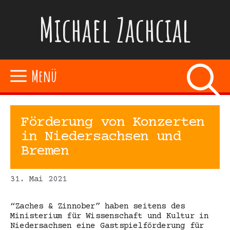
Zum
Michael Zachcial
Inhalt
springen
Menü
Förderung von Konzerten
in Niedersachsen und
Bremen
31. Mai 2021
“Zaches & Zinnober” haben seitens des
Ministerium für Wissenschaft und Kultur in
Niedersachsen eine Gastspielförderung für