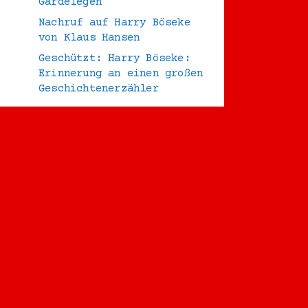
Gardelegen
Nachruf auf Harry Böseke
von Klaus Hansen
Geschützt: Harry Böseke:
Erinnerung an einen großen
Geschichtenerzähler