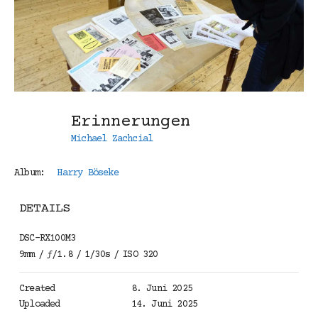
Erinnerungen
Michael Zachcial
Album:
Harry Böseke
DETAILS
DSC-RX100M3
9mm
/
ƒ/1.8
/
1/30s
/
ISO 320
Created
8. Juni 2025
Uploaded
14. Juni 2025