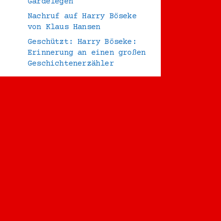
Gardelegen
Nachruf auf Harry Böseke
von Klaus Hansen
Geschützt: Harry Böseke:
Erinnerung an einen großen
Geschichtenerzähler