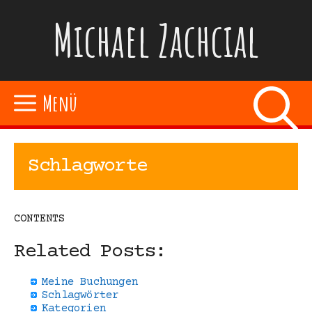
Zum
Michael Zachcial
Inhalt
springen
Menü
Schlagworte
CONTENTS
Related Posts:
Meine Buchungen
Schlagwörter
Kategorien