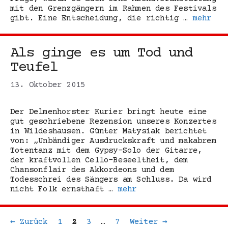
mit den Grenzgängern im Rahmen des Festivals
gibt. Eine Entscheidung, die richtig …
mehr
Als ginge es um Tod und
Teufel
13. Oktober 2015
Der Delmenhorster Kurier bringt heute eine
gut geschriebene Rezension unseres Konzertes
in Wildeshausen. Günter Matysiak berichtet
von: „Unbändiger Ausdruckskraft und makabrem
Totentanz mit dem Gypsy-Solo der Gitarre,
der kraftvollen Cello-Beseeltheit, dem
Chansonflair des Akkordeons und dem
Todesschrei des Sängers am Schluss. Da wird
nicht Folk ernsthaft …
mehr
Seite
Seite
Seite
Seite
←
Zurück
1
2
3
…
7
Weiter
→