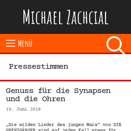
Zum
Michael Zachcial
Inhalt
springen
Menü
Pressestimmen
Genuss für die Synapsen
und die Ohren
19. Juni 2018
„Die wilden Lieder des jungen Marx“ von DIE
GRENZGÄNGER sind auf jeden Fall etwas für