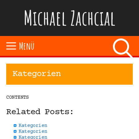
Zum
Michael Zachcial
Inhalt
springen
Menü
Kategorien
CONTENTS
Related Posts:
Kategorien
Kategorien
Kategorien