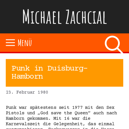
Zum
Michael Zachcial
Inhalt
springen
Menü
Punk in Duisburg-
Hamborn
23. Februar 1980
Punk war spätestens seit 1977 mit den Sex
Pistols und „God save the Queen“ auch nach
Hamborn gekommen. Mit 16 war die
Karnevalszeit die Gelegenheit, das einmal