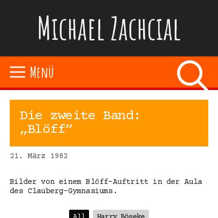
Zum
Michael Zachcial
Inhalt
springen
Menü
Die zweite Band:
„Blöff“
21. März 1982
Bilder von einem Blöff-Auftritt in der Aula
des Clauberg-Gymnasiums.
All
Harry Böseke