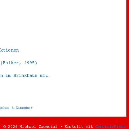
aktionen
 (Folker, 1995)
en im Brinkhaus mit…
aches & Zinnober
© 2026 Michael Zachcial
• Erstellt mit
GeneratePress