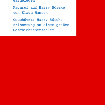
Gardelegen
Nachruf auf Harry Böseke
von Klaus Hansen
Geschützt: Harry Böseke:
Erinnerung an einen großen
Geschichtenerzähler