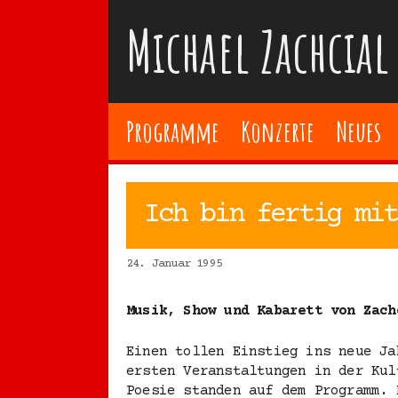
Zum
Michael Zachcial
Inhalt
springen
Programme
Konzerte
Neues
Ich bin fertig mit
24. Januar 1995
Musik, Show und Kabarett von Zach
Einen tollen Einstieg ins neue Ja
ersten Veranstaltungen in der Kul
Poesie standen auf dem Programm. 