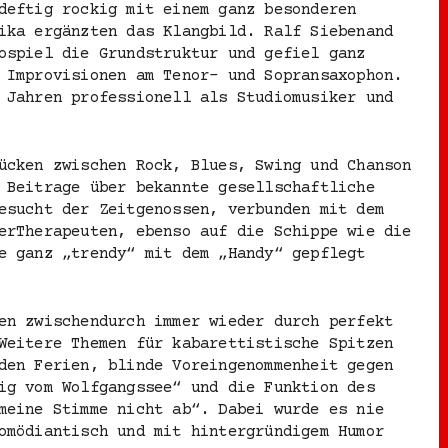
deftig rockig mit einem ganz besonderen
ika ergänzten das Klangbild. Ralf Siebenand
ospiel die Grundstruktur und gefiel ganz
 Improvisionen am Tenor- und Sopransaxophon.
 Jahren professionell als Studiomusiker und
ücken zwischen Rock, Blues, Swing und Chanson
 Beitrage über bekannte gesellschaftliche
esucht der Zeitgenossen, verbunden mit dem
erTherapeuten, ebenso auf die Schippe wie die
e ganz „trendy“ mit dem „Handy“ gepflegt
en zwischendurch immer wieder durch perfekt
Weitere Themen für kabarettistische Spitzen
den Ferien, blinde Voreingenommenheit gegen
ig vom Wolfgangssee“ und die Funktion des
meine Stimme nicht ab“. Dabei wurde es nie
omödiantisch und mit hintergründigem Humor