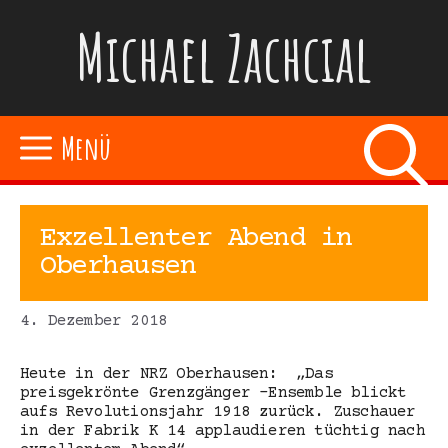
Zum
Michael Zachcial
Inhalt
springen
Menü
Exzellenter Abend in
Oberhausen
4. Dezember 2018
Heute in der NRZ Oberhausen: „Das
preisgekrönte Grenzgänger -Ensemble blickt
aufs Revolutionsjahr 1918 zurück. Zuschauer
in der Fabrik K 14 applaudieren tüchtig nach