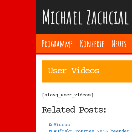
Zum
Michael Zachcial
Inhalt
springen
Programme
Konzerte
Neues
User Videos
[aiovg_user_videos]
Related Posts:
Videos
Auftakt-Tournee 2016 beendet