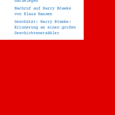
Gardelegen
Nachruf auf Harry Böseke
von Klaus Hansen
Geschützt: Harry Böseke:
Erinnerung an einen großen
Geschichtenerzähler