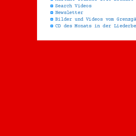
Search Videos
Newsletter
Bilder und Videos vom Grenzg
CD des Monats in der Liederb