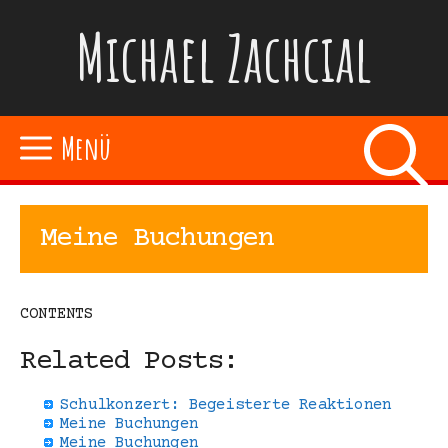
Zum
Michael Zachcial
Inhalt
springen
Menü
Meine Buchungen
CONTENTS
Related Posts:
Schulkonzert: Begeisterte Reaktionen
Meine Buchungen
Meine Buchungen